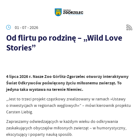
01 - 07 - 2026
Od flirtu po rodzinę – „Wild Love
Stories”
4 lipca 2026 r. Nasze Zoo Görlitz-Zgorzelec otworzy interaktywny
Świat Odkrywców poświęcony życiu miłosnemu zwierząt. To
jedyna taka wystawa na terenie Niemiec.
„Jest to trzeci projekt cząstkowy zrealizowany w ramach »Ustawy
o inwestycjach w regionach węglowych«” – mówi kierownik projektu
Carsten Liebig.
Zapraszamy odwiedzających w każdym wieku do odkrywania
zaskakujących obyczajów miłosnych zwierząt – w humorystyczny,
ekscytujący i poparty nauką sposób.