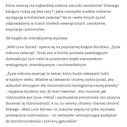
Które zwierzę ma najbardziej szalone sztuczki uwodzenia? Dlaczego
kangury rodzą się dwa razy? I jakie niezwykłe modele rodzinne
występują w królestwie zwierząt? Na te i wiele innych pytań
odpowiadamy w trzech strefach wewnętrznych: uwodzenie,
kopulacja i potomstwo.
Od książki do interaktywnej wystawy
„Wild Love Stories” opiera się na popularnej książce dla dzieci „Życie
miłosne zwierząt”. Teraz zoo w Görlitz pozwala zwiedzającym
doświadczyć tych treści w przestrzeni dzięki stanowiskom
analogowym, interaktywnym i multimedialnym.
„Życie miłosne zwierząt to temat, który budzi ciekawość ludzi
w każdym wieku. Właśnie tę ciekawość chcemy wykorzystać, aby
wzbudzić entuzjazm dla różnorodności biologicznej naszej planety”
– wyjaśnia dyrektor zoo, dr Sven Hammer. „Kto rozumie, jak
różnorodne jest życie, miłość i wychowanie potomstwa, ten zaczyna
doceniać tę różnorodność. A to, co cenimy, chcemy również chronić.
Dlatego »Wild Love Stories« to znacznie więcej niż tylko wystawa
poświęcona rozmnażaniu – to niezwykłe i emocjonujące podejście
do bioróżnorodności i ochrony gatunków”.