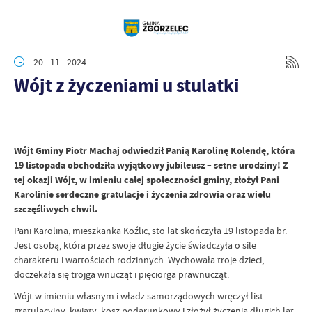
20 - 11 - 2024
Wójt z życzeniami u stulatki
Wójt Gminy Piotr Machaj odwiedził Panią Karolinę Kolendę, która
19 listopada obchodziła wyjątkowy jubileusz – setne urodziny! Z
tej okazji Wójt, w imieniu całej społeczności gminy, złożył Pani
Karolinie serdeczne gratulacje i życzenia zdrowia oraz wielu
szczęśliwych chwil.
Pani Karolina, mieszkanka Koźlic, sto lat skończyła 19 listopada br.
Jest osobą, która przez swoje długie życie świadczyła o sile
charakteru i wartościach rodzinnych. Wychowała troje dzieci,
doczekała się trojga wnucząt i pięciorga prawnucząt.
Wójt w imieniu własnym i władz samorządowych wręczył list
gratulacyjny, kwiaty, kosz podarunkowy i złożył życzenia długich lat