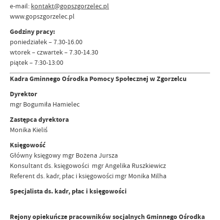
e-mail:
kontakt@gopszgorzelec.pl
www.gopszgorzelec.pl
Godziny pracy:
poniedziałek – 7.30-16.00
wtorek – czwartek – 7.30-14.30
piątek – 7:30-13:00
Kadra Gminnego Ośrodka Pomocy Społecznej w Zgorzelcu
Dyrektor
mgr Bogumiła Hamielec
Zastępca dyrektora
Monika Kieliś
Księgowość
Główny księgowy mgr Bożena Jursza
Konsultant ds. księgowości mgr Angelika Ruszkiewicz
Referent ds. kadr, płac i księgowości mgr Monika Milha
Specjalista ds. kadr, płac i księgowości
Rejony opiekuńcze pracowników socjalnych Gminnego Ośrodka