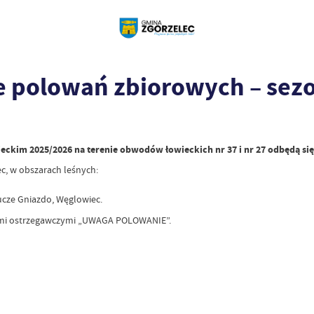
e polowań zbiorowych – sezo
ieckim 2025/2026 na terenie obwodów łowieckich nr 37 i nr 27 odbędą s
c, w obszarach leśnych:
ucze Gniazdo, Węglowiec.
ami ostrzegawczymi „UWAGA POLOWANIE”.