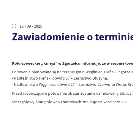
15 - 09 - 2025
Zawiadomienie o termini
Koło Łowieckie „Knieja” w Zgorzelcu informuje, że w sezonie łow
Polowania planowane są na terenie gmin Węgliniec, Pieńsk i Zgorzele
- Nadleśnictwo Pieńsk, obwód 37 – Leśnictwo Dłużyna,
- Nadleśnictwo Węgliniec, obwód 27 – Leśnictwo Czerwona Woda, Kr
Przed rozpoczęciem polowania obszar zostanie oznakowany tablic
Szczegółowy plan polowań zbiorowych znajduje się w załączniku.