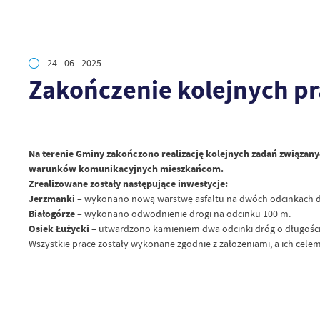
24 - 06 - 2025
Zakończenie kolejnych p
Na terenie Gminy zakończono realizację kolejnych zadań związany
warunków komunikacyjnych mieszkańcom.
Zrealizowane zostały następujące inwestycje:
Jerzmanki
– wykonano nową warstwę asfaltu na dwóch odcinkach dro
Białogórze
– wykonano odwodnienie drogi na odcinku 100 m.
Osiek Łużycki
– utwardzono kamieniem dwa odcinki dróg o długości 
Wszystkie prace zostały wykonane zgodnie z założeniami, a ich cele