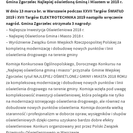
Gmina Zgorzelec Najlepiej oświetloną Gminą i Miastem w 2018 r.
W dniu 13 marca br. w Warszawie podczas XXVII Targów ŚWIATŁO
2019 i XVII Targów ELEKTROTECHNIKA 2019 nastąpiło wręczenie
nagród. Gmina Zgorzelec otrzymała 3 nagrody:
– Najlepsza Inwestycja Oświetleniowa 2018 r.
– Najlepiej Oświetlona Gmina i Miasto 2018 r.
– Wyróżnienie Związku Gmin Wiejskich Rzeczpospolitej Polskiej za
kompletną modernizację i dobudowę nowych punktów i linii
oświetlenia drogowego na terenie gminy
Komisja Konkursowa Ogólnopolskiego, Dorocznego Konkursu na
„Najlepiej oświetlona gminą i miasto” przyznała Gminie Wiejskiej
Zgorzelec tytuł NAJLEPIEJ OŚWIETLONEJ GMINY i MIASTA 2018 ROKU
za kompleksową modernizację i dobudowę nowych punktów i linii
oświetlenia drogowego na terenie gminy. Komisja wzięła pod uwagę
kompleksowość inwestycji oświetleniowej, która polegała nie tylko
na modernizacji istniejącego oświetlenia drogowego, ale również na
dobudowie nowych punktów oświetlenia. Komisja doceniła wielką
staranność i profesjonalizm w doborze opraw, wysięgników i słupów
oświetleniowych dzięki czemu uzyskano bardzo dobre efekty
oświetleniowe. Konkurs organizowany jest przez Polski Związek
Przemysłu Oświetleniowego w Warszawie