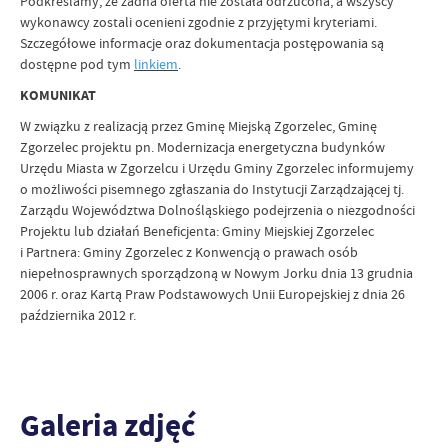
Podkreślamy, że żadna oferta nie została odrzucona, a wszyscy
wykonawcy zostali ocenieni zgodnie z przyjętymi kryteriami.
Szczegółowe informacje oraz dokumentacja postępowania są
dostępne pod tym
linkiem
.
KOMUNIKAT
W związku z realizacją przez Gminę Miejską Zgorzelec, Gminę
Zgorzelec projektu pn. Modernizacja energetyczna budynków
Urzędu Miasta w Zgorzelcu i Urzędu Gminy Zgorzelec informujemy
o możliwości pisemnego zgłaszania do Instytucji Zarządzającej tj.
Zarządu Województwa Dolnośląskiego podejrzenia o niezgodności
Projektu lub działań Beneficjenta: Gminy Miejskiej Zgorzelec
i Partnera: Gminy Zgorzelec z Konwencją o prawach osób
niepełnosprawnych sporządzoną w Nowym Jorku dnia 13 grudnia
2006 r. oraz Kartą Praw Podstawowych Unii Europejskiej z dnia 26
października 2012 r.
Galeria zdjęć