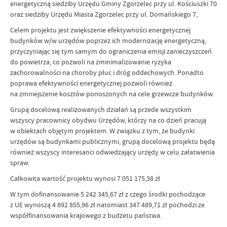
energetyczną siedziby Urzędu Gminy Zgorzelec przy ul. Kościuszki 70
oraz siedziby Urzędu Miasta Zgorzelec przy ul. Domańskiego 7,
Celem projektu jest zwiększenie efektywności energetycznej
budynków w/w urzędów poprzez ich modernizację energetyczną,
przyczyniając się tym samym do ograniczenia emisji zanieczyszczeń
do powietrza, co pozwoli na zminimalizowanie ryzyka
zachorowalności na choroby płuc i dróg oddechowych. Ponadto
poprawa efektywności energetycznej pozwoli również
na zmniejszenie kosztów ponoszonych na cele grzewcze budynków.
Grupą docelową realizowanych działań są przede wszystkim
wszyscy pracownicy obydwu Urzędów, którzy na co dzień pracują
w obiektach objętym projektem. W związku z tym, że budynki
urzędów są budynkami publicznymi, grupą docelową projektu będą
również wszyscy interesanci odwiedzający urzędy w celu załatwienia
spraw.
Całkowita wartość projektu wynosi 7 051 175,38 zł
W tym dofinansowanie 5 242 345,67 zł z czego środki pochodzące
z UE wynoszą 4 892 855,96 zł natomiast 347 489,71 zł pochodzi ze
współfinansowania krajowego z budżetu państwa.