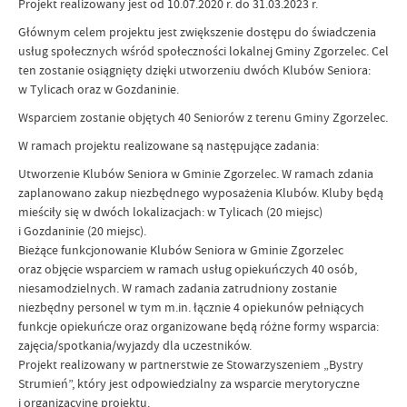
Projekt realizowany jest od 10.07.2020 r. do 31.03.2023 r.
Głównym celem projektu jest zwiększenie dostępu do świadczenia
usług społecznych wśród społeczności lokalnej Gminy Zgorzelec. Cel
ten zostanie osiągnięty dzięki utworzeniu dwóch Klubów Seniora:
w Tylicach oraz w Gozdaninie.
Wsparciem zostanie objętych 40 Seniorów z terenu Gminy Zgorzelec.
W ramach projektu realizowane są następujące zadania:
Utworzenie Klubów Seniora w Gminie Zgorzelec. W ramach zdania
zaplanowano zakup niezbędnego wyposażenia Klubów. Kluby będą
mieściły się w dwóch lokalizacjach: w Tylicach (20 miejsc)
i Gozdaninie (20 miejsc).
Bieżące funkcjonowanie Klubów Seniora w Gminie Zgorzelec
oraz objęcie wsparciem w ramach usług opiekuńczych 40 osób,
niesamodzielnych. W ramach zadania zatrudniony zostanie
niezbędny personel w tym m.in. łącznie 4 opiekunów pełniących
funkcje opiekuńcze oraz organizowane będą różne formy wsparcia:
zajęcia/spotkania/wyjazdy dla uczestników.
Projekt realizowany w partnerstwie ze Stowarzyszeniem „Bystry
Strumień”, który jest odpowiedzialny za wsparcie merytoryczne
i organizacyjne projektu.