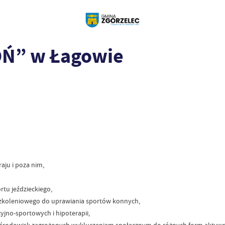
OŃ” w Łagowie
aju i poza nim,
rtu jeździeckiego,
szkoleniowego do uprawiania sportów konnych,
jno-sportowych i hipoterapii,
rodowisk zagrożonych wykluczeniem społecznym do różnych form aktywno