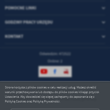
treści w postaci wiadomości, ofert, komunikatów mediów
społecznościowych.
POMOCNE LINKI
GODZINY PRACY URZĘDU
KONTAKT
Odwiedzin: 472522
Online: 2
Strona korzysta z plików cookies w celu realizacji usług. Możesz określić
Copyright by gmina.zgorzelec.pl
warunki przechowywania lub dostępu do plików cookies klikając przycisk
Ustawienia. Aby dowiedzieć się więcej zachęcamy do zapoznania się z
Powered by
2ClickPortal® - Portale nowej generacji
Polityką Cookies oraz Polityką Prywatności.