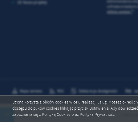
Administratora usł
UE Nasze projekty
cofnięta w każdym c
plików cookies *
*
Mapa serwisu
RSS
Deklaracja dostępności
Ję
Strona korzysta z plików cookies w celu realizacji usług. Możesz określi
dostępu do plików cookies klikając przycisk Ustawienia. Aby dowiedzie
Copyright by gmina.zgorzelec.pl
zapoznania się z Polityką Cookies oraz Polityką Prywatności.
ie hydrologiczne nr: 89 - gwałtowne wzrosty stanów wody
I ustny prze