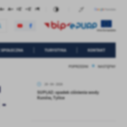
 SPOŁECZNA
TURYSTYKA
KONTAKT
POPRZEDNI
NASTĘPNY
u
29 - 04 - 2026
SUPLAZ: spadek ciśnienia wody
Kunów, Tylice
 -