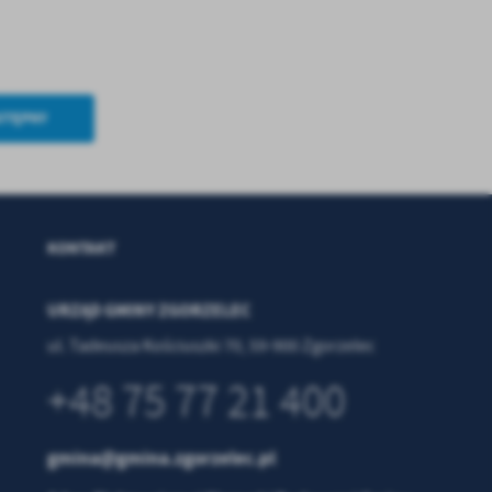
.
a
STĘPNY
w
KONTAKT
URZĄD GMINY ZGORZELEC
ul. Tadeusza Kościuszki 70, 59-900 Zgorzelec
+48 75 77 21 400
gmina@gmina.zgorzelec.pl