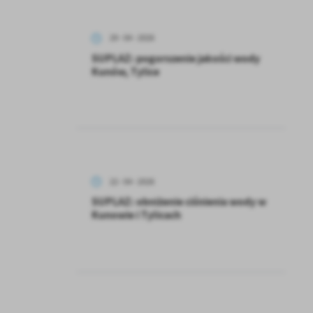
29 - 04 - 2026
SUPLAZ: pogorszenie jakości wody
Kunów, Tylice
22 - 04 - 2026
SUPLAZ: obniżenie ciśnienia wody w
Kunowie i Tylicach