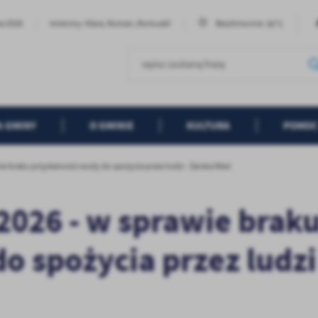
30°C
ia 2026
Imieniny: Klara, Roman, Romuald
Bezchmurnie
A GMINY
O GMINIE
KULTURA
POMOC
e braku przydatności wody do spożycia przez ludzi - Żarska Wieś
2026 - w sprawie brak
 spożycia przez ludzi