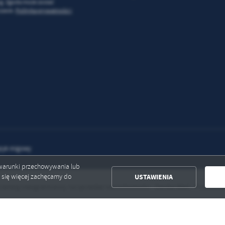
ug. Zgoda może zostać
zasie.
Polityka prywatności i
zyk migowy
ć warunki przechowywania lub
USTAWIENIA
ć się więcej zachęcamy do
targ nieograniczony na sprzedaż nieruchomości - Żarska Wieś , Przesieczany