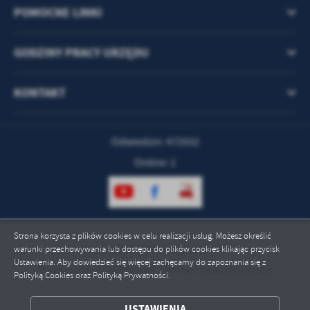
POMOCNE LINKI
GODZINY PRACY URZĘDU
KONTAKT
Odwiedzin: 472932
Online: 1
Strona korzysta z plików cookies w celu realizacji usług. Możesz określić
Copyright by gmina.zgorzelec.pl
warunki przechowywania lub dostępu do plików cookies klikając przycisk
Ustawienia. Aby dowiedzieć się więcej zachęcamy do zapoznania się z
Powered by
2ClickPortal® - Portale nowej generacji
Polityką Cookies oraz Polityką Prywatności.
ZAPISZ WYBRANE
USTAWIENIA