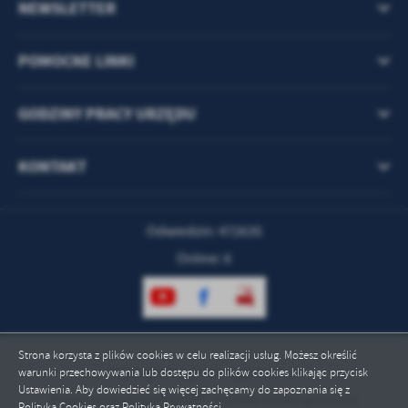
NEWSLETTER
POMOCNE LINKI
GODZINY PRACY URZĘDU
KONTAKT
Odwiedzin: 472635
Online: 6
Strona korzysta z plików cookies w celu realizacji usług. Możesz określić
Copyright by gmina.zgorzelec.pl
warunki przechowywania lub dostępu do plików cookies klikając przycisk
Ustawienia. Aby dowiedzieć się więcej zachęcamy do zapoznania się z
Powered by
2ClickPortal® - Portale nowej generacji
Polityką Cookies oraz Polityką Prywatności.