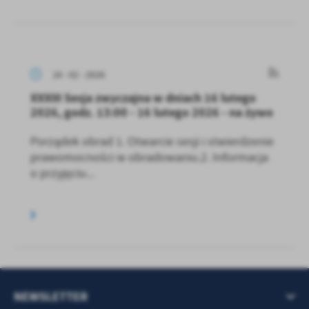
16 - 02 - 2026
XXXIII Sesja zwyczajna w dniach 16 lutego
2026, godz. 13:00 - 16 lutego 2026 - na żywo
Porządek obrad 1. Otwarcie sesji i stwierdzenie
prawomocności w obradowaniu.2. Informacja
o przyjęciu...
NEWSLETTER