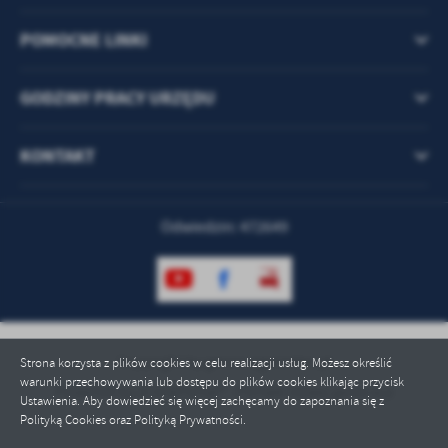
POMOCNE LINKI
GODZINY PRACY URZĘDU
KONTAKT
Odwiedzin: 472649
Copyright by gmina.zgorzelec.pl
Strona korzysta z plików cookies w celu realizacji usług. Możesz określić
warunki przechowywania lub dostępu do plików cookies klikając przycisk
Powered by
2ClickPortal® - Portale nowej generacji
Ustawienia. Aby dowiedzieć się więcej zachęcamy do zapoznania się z
Polityką Cookies oraz Polityką Prywatności.
ZAPISZ WYBRANE