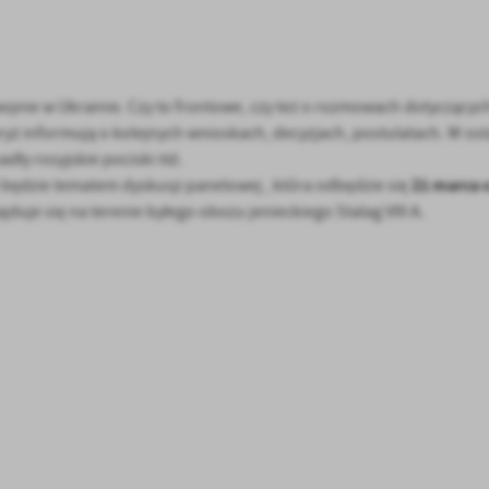
ojnie w Ukrainie. Czy to frontowe, czy też o rozmowach dotyczącyc
yż informują o kolejnych wnioskach, decyzjach, postulatach. W ost
ły rosyjskie pociski itd.
21 marca o
będzie tematem dyskusji panelowej , która odbędzie się
ajduje się na terenie byłego obozu jenieckiego Stalag VIII A.
stawienia
anujemy Twoją prywatność. Możesz zmienić ustawienia cookies lub zaakceptować je
zystkie. W dowolnym momencie możesz dokonać zmiany swoich ustawień.
iezbędne