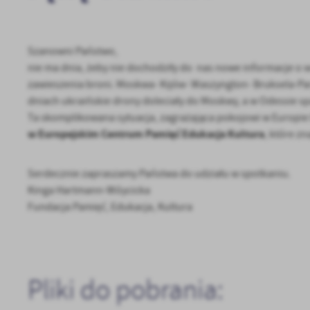
Szanowni Państwo,
nie ma dnia, żeby nie dochodziły do nas nowe informacje o w
zawieszenia broni. Moskwa- Kijów- Waszyngton- Bruksela-Par
dniach ukraińskie drony doleciały do Moskwy, a w Odessie spad
Ta skomplikowana sytuacja, zagrażająca pokojowi w Europie 
w Europejskim Centrum Pamięć Edukacja Kultura
, które zn
Serdecznie zapraszamy Państwa do udziału w spotkaniu.
Kinga Hartmann-Wóycicka
U
Fundacja Pamięć, Edukacja, Kultura
Sz
ws
Pliki do pobrania:
N