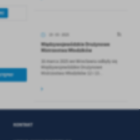
RZ
a
kom
19 - 03 - 2025
z
Międzywojewódzkie Drużynowe
Mistrzostwa Młodzików
ci
16 marca 2025 we Wrocławiu odbyły się
Międzywojewódzkie Drużynowe
Mistrzostwa Młodzików 12 i 13...
STĘPNY
.
a
KONTAKT