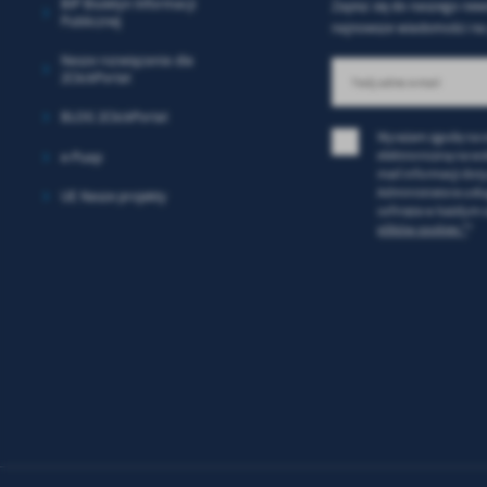
BIP Biuletyn Informacji
Zapisz się do naszego news
in
Publicznej
bę
najnowsze wiadomości na 
po
Nasze rozwiązania dla
sp
2ClickPortal
BLOG 2ClickPortal
Wyrażam zgodę na 
elektroniczną na ws
e-Puap
mail informacji dot
Administratora usł
UE Nasze projekty
cofnięta w każdym c
plików cookies *
*