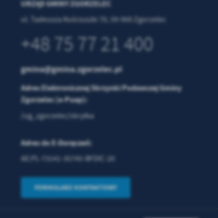
URZĄD GMINY ZGORZELEC
ul. Tadeusza Kościuszki 70, 59-900 Zgorzelec
w
+48 75 77 21 400
gmina@gmina.zgorzelec.pl
Adres Elektronicznej Skrzynki Podawczej Gminy
Zgorzelec (e-Puap):
/ug_zgorzelec/skrytka
Adres do E-Doręczeń:
AE:PL-73141-35745-BFDIC-20
FORMULARZ KONTAKTOWY