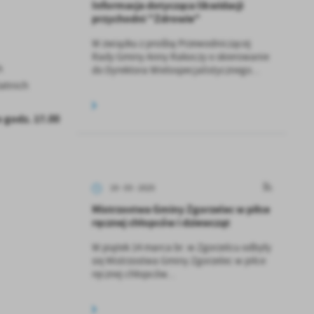
Informacja dotycząca likwidacji
przychodni "Zdrowie"
W związku z prośbą Przewodniczącej
Rady Gminy Anny Rakoczy o skierowanie
h
do Dyrektora Wielospecjalistycznego...
atnich
 godz. 17.00
19 - 03 - 2025
Mistrzostwa Gminy Zgorzelec w piłce
ręcznej chłopców i dziewcząt
W piątek 14 marca br. w Zgorzelcu odbyły
się Mistrzostwa Gminy Zgorzelec w piłce
ręcznej chłopców...