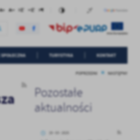
 SPOŁECZNA
TURYSTYKA
KONTAKT
POPRZEDNI
NASTĘPNY
Pozostałe
sza
aktualności
20 - 03 - 2025