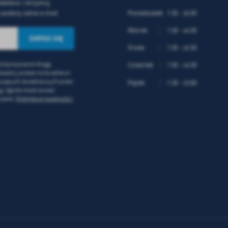
lettera i otrzymuj
ternetowej. Treści promocyjne mogą pojawić się na stronach podmiotów trzecich lub firm
dących naszymi partnerami oraz innych dostawców usług. Firmy te działają w charakterze
podany adres e-mail
Poniedziałek
7:30 - 16:00
średników prezentujących nasze treści w postaci wiadomości, ofert, komunikatów medió
ołecznościowych.
Wtorek
7:30 - 14:30
Środa
7:30 - 14:30
otrzymywanie drogą
Czwartek
7:30 - 14:30
kazany przeze mnie adres e-
yczących świadczonych przez
Piątek
7:30 - 13:00
ug. Zgoda może zostać
zasie.
Polityka prywatności i