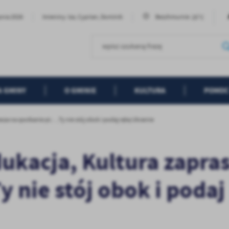
25°C
pnia 2026
Imieniny: Iza, Cyprian, Dominik
Bezchmurnie
A GMINY
O GMINIE
KULTURA
POMOC
za na spotkanie pt.: ...Ty nie stój obok i podaj rękę Ukrainie
ukacja, Kultura zapra
Ty nie stój obok i podaj