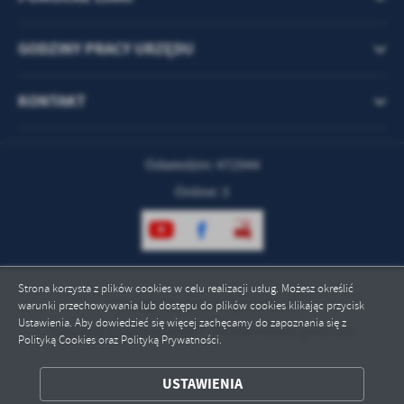
GODZINY PRACY URZĘDU
KONTAKT
Odwiedzin: 472944
Online: 3
Strona korzysta z plików cookies w celu realizacji usług. Możesz określić
Copyright by gmina.zgorzelec.pl
warunki przechowywania lub dostępu do plików cookies klikając przycisk
Ustawienia. Aby dowiedzieć się więcej zachęcamy do zapoznania się z
Powered by
2ClickPortal® - Portale nowej generacji
Polityką Cookies oraz Polityką Prywatności.
ZAPISZ WYBRANE
USTAWIENIA