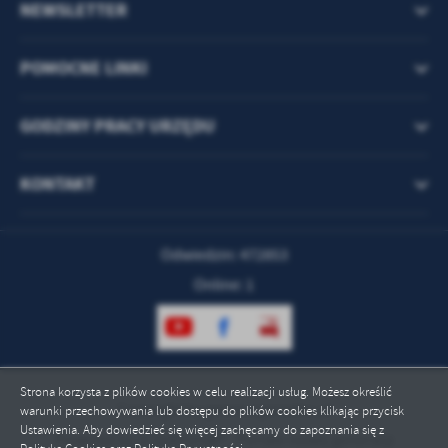
NEWSLETTER
POMOCNE LINKI
GODZINY PRACY URZĘDU
KONTAKT
Odwiedzin: 472853
Online: 1
Strona korzysta z plików cookies w celu realizacji usług. Możesz określić
Copyright by gmina.zgorzelec.pl
warunki przechowywania lub dostępu do plików cookies klikając przycisk
Ustawienia. Aby dowiedzieć się więcej zachęcamy do zapoznania się z
Powered by
2ClickPortal® - Portale nowej generacji