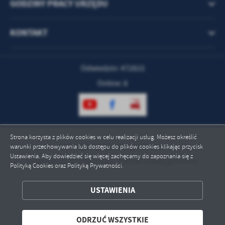
GODZINY PRACY URZĘDU
KONTAKT
Odwiedzin: 472815
Online: 8
Strona korzysta z plików cookies w celu realizacji usług. Możesz określić
Copyright by gmina.zgorzelec.pl
warunki przechowywania lub dostępu do plików cookies klikając przycisk
Ustawienia. Aby dowiedzieć się więcej zachęcamy do zapoznania się z
Powered by
2ClickPortal® - Portale nowej generacji
Polityką Cookies oraz Polityką Prywatności.
ZAPISZ WYBRANE
USTAWIENIA
ODRZUĆ WSZYSTKIE
ODRZUĆ WSZYSTKIE