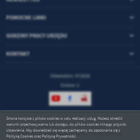
POMOCNE LINKI
GODZINY PRACY URZĘDU
KONTAKT
Odwiedzin: 472828
Online: 1
Strona korzysta z plików cookies w celu realizacji usług. Możesz określić
Copyright by gmina.zgorzelec.pl
warunki przechowywania lub dostępu do plików cookies klikając przycisk
Ustawienia. Aby dowiedzieć się więcej zachęcamy do zapoznania się z
Powered by
2ClickPortal® - Portale nowej generacji
Polityką Cookies oraz Polityką Prywatności.