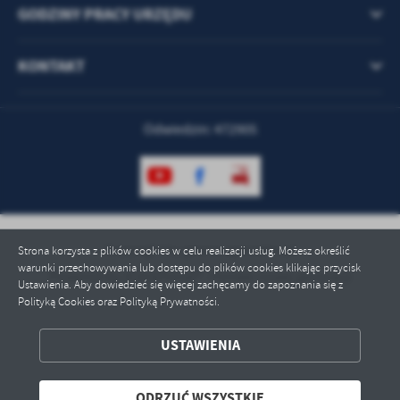
GODZINY PRACY URZĘDU
KONTAKT
Odwiedzin: 472905
Copyright by gmina.zgorzelec.pl
Strona korzysta z plików cookies w celu realizacji usług. Możesz określić
warunki przechowywania lub dostępu do plików cookies klikając przycisk
Powered by
2ClickPortal® - Portale nowej generacji
Ustawienia. Aby dowiedzieć się więcej zachęcamy do zapoznania się z
Polityką Cookies oraz Polityką Prywatności.
ZAPISZ WYBRANE
USTAWIENIA
ODRZUĆ WSZYSTKIE
ODRZUĆ WSZYSTKIE