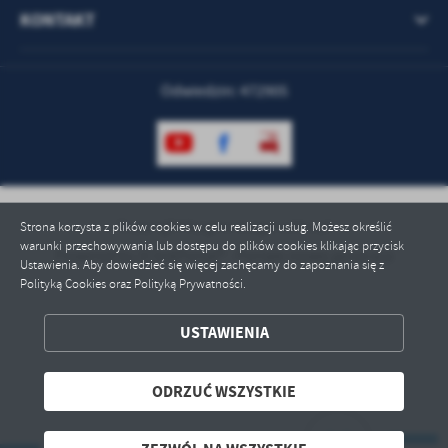
KONTAKT
Odwiedzin: 472905
Copyright by gmina.zgorzelec.pl
Strona korzysta z plików cookies w celu realizacji usług. Możesz określić
warunki przechowywania lub dostępu do plików cookies klikając przycisk
Powered by
2ClickPortal® - Portale nowej generacji
Ustawienia. Aby dowiedzieć się więcej zachęcamy do zapoznania się z
Polityką Cookies oraz Polityką Prywatności.
ZAPISZ WYBRANE
USTAWIENIA
ODRZUĆ WSZYSTKIE
ODRZUĆ WSZYSTKIE
ZEZWÓL NA WSZYSTKIE