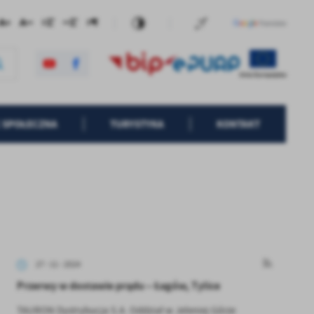
 SPOŁECZNA
TURYSTYKA
KONTAKT
27 - 11 - 2024
Przerwy w dostawie prądu – Łagów, Tylice
TAURON Dystrybucja S.A. Oddział w Jeleniej Górze