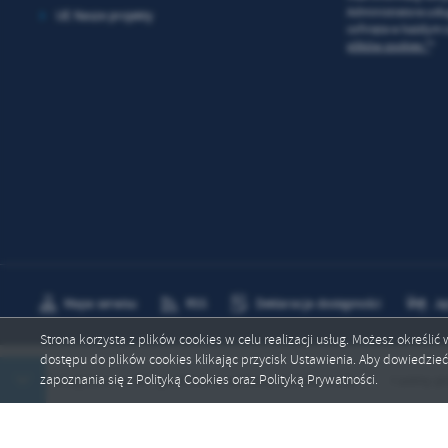
Administratora usł
UE Nasze projekty
po
cofnięta w każdym c
wś
plików cookies *
*
R
Wy
fu
Dz
st
Pr
Wi
an
in
bę
po
sp
Mapa serwisu
RSS
Deklaracja dostępności
Ję
Strona korzysta z plików cookies w celu realizacji usług. Możesz określi
dostępu do plików cookies klikając przycisk Ustawienia. Aby dowiedzie
Copyright by gmina.zgorzelec.pl
zapoznania się z Polityką Cookies oraz Polityką Prywatności.
ie hydrologiczne nr: 89 - gwałtowne wzrosty stanów wody
I ustny prze