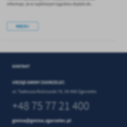
informuje, że w najbliższym tygodniu dojdzie do...
WIĘCEJ
a
kom
KONTAKT
z
URZĄD GMINY ZGORZELEC
ci
ul. Tadeusza Kościuszki 70, 59-900 Zgorzelec
+48 75 77 21 400
gmina@gmina.zgorzelec.pl