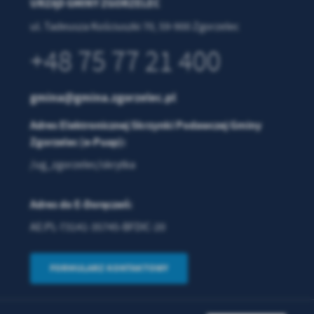
URZĄD GMINY ZGORZELEC
ul. Tadeusza Kościuszki 70, 59-900 Zgorzelec
w
+48 75 77 21 400
gmina@gmina.zgorzelec.pl
Adres Elektronicznej Skrzynki Podawczej Gminy
Zgorzelec (e-Puap):
/ug_zgorzelec/skrytka
Adres do E-Doręczeń:
AE:PL-73141-35745-BFDIC-20
FORMULARZ KONTAKTOWY