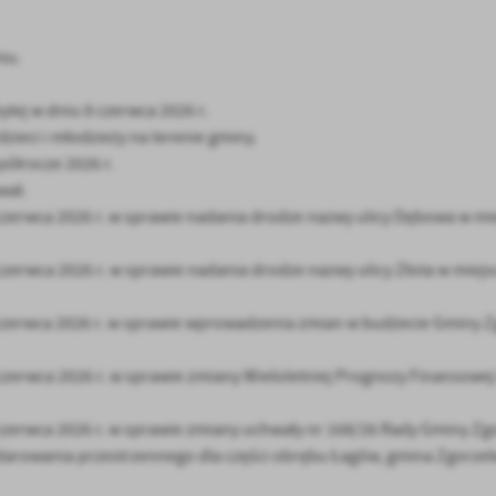
iu.
ej w dniu 8 czerwca 2026 r.
zieci i młodzieży na terenie gminy.
półrocze 2026 r.
wał.
rwca 2026 r. w sprawie nadania drodze nazwy ulicy Dębowa w mi
wca 2026 r. w sprawie nadania drodze nazwy ulicy Złota w miejs
stawienia
rwca 2026 r. w sprawie wprowadzenia zmian w budżecie Gminy Z
rwca 2026 r. w sprawie zmiany Wieloletniej Prognozy Finansowe
anujemy Twoją prywatność. Możesz zmienić ustawienia cookies lub zaakceptować je
zystkie. W dowolnym momencie możesz dokonać zmiany swoich ustawień.
rwca 2026 r. w sprawie zmiany uchwały nr 168/26 Rady Gminy Zgo
darowania przestrzennego dla części obrębu Łagów, gmina Zgorzel
iezbędne