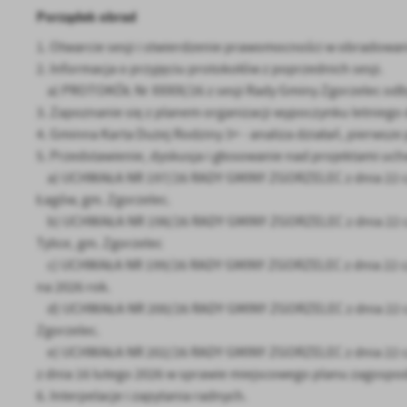
Porządek obrad
1. Otwarcie sesji i stwierdzenie prawomocności w obradowan
2. Informacja o przyjęciu protokołów z poprzednich sesji.
a) PROTOKÓŁ Nr XXXIX/26 z sesji Rady Gminy Zgorzelec odbyt
3. Zapoznanie się z planem organizacji wypoczynku letniego d
4. Gminna Karta Dużej Rodziny 3+ - analiza działań, pierwsze 
5. Przedstawienie, dyskusja i głosowanie nad projektami uch
a) UCHWAŁA NR 197/26 RADY GMINY ZGORZELEC z dnia 22 cze
Łagów, gm. Zgorzelec.
b) UCHWAŁA NR 198/26 RADY GMINY ZGORZELEC z dnia 22 czer
Tylice, gm. Zgorzelec
U
c) UCHWAŁA NR 199/26 RADY GMINY ZGORZELEC z dnia 22 cze
na 2026 rok.
d) UCHWAŁA NR 200/26 RADY GMINY ZGORZELEC z dnia 22 cze
Sz
Zgorzelec.
ws
e) UCHWAŁA NR 202/26 RADY GMINY ZGORZELEC z dnia 22 cze
z dnia 16 lutego 2026 w sprawie miejscowego planu zagospo
N
6. Interpelacje i zapytania radnych.