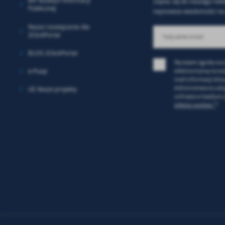
BIP Biuletyn Informacji
Zapisz się do naszego news
in
Publicznej
bę
najnowsze wiadomości na 
po
Nasze rozwiązania dla
sp
2ClickPortal
BLOG 2ClickPortal
Wyrażam zgodę na 
elektroniczną na ws
e-Puap
mail informacji dot
Administratora usł
UE Nasze projekty
cofnięta w każdym c
plików cookies *
*