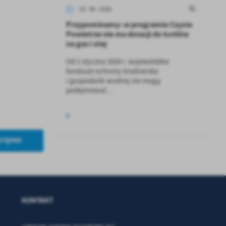
15 - 06 - 2026
a
Przypominamy: w programie Czyste
kom
Powietrze nie ma dotacji do kotłów
na gaz i olej
Od 1 styczna 2026 r. wojewódzkie
z
fundusze ochrony środowiska
i gospodarki wodnej nie mogą
ci
podejmować...
STĘPNY
.
a
KONTAKT