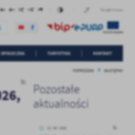
 SPOŁECZNA
TURYSTYKA
KONTAKT
POPRZEDNI
NASTĘPNY
Pozostałe
026,
aktualności
22 - 06 - 2026