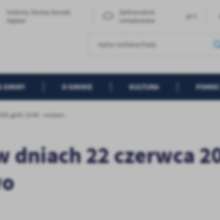
Imieniny: Dorota, Konrad,
Zachmurzenie
16°C
Kajetan
Umiarkowane
A GMINY
O GMINIE
KULTURA
POMOC
026, godz. 13:00 - na żywo
w dniach 22 czerwca 2
wo