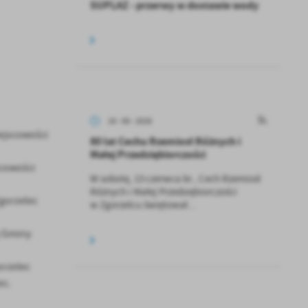
SUPLAZ - przerwy w dostawie wody
16 - 06 - 2026
ejscowości
80 lat Cechu Rzemiosł Różnych i
Małej Przedsiębiorczości
cowości
W sobotę, 13 czerwca br., Cech Rzemiosł
Różnych i Małej Przedsiębiorczości
gorzelec
w Zgorzelcu świętował...
j Gminy
rzelec
ec.