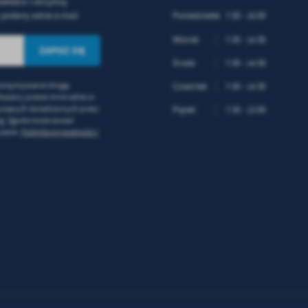
lettera i otrzymuj
ternetowej. Treści promocyjne mogą pojawić się na stronach podmiotów trzecich lub firm
dących naszymi partnerami oraz innych dostawców usług. Firmy te działają w charakterze
podany adres e-mail
Poniedziałek
7:30 - 16:00
średników prezentujących nasze treści w postaci wiadomości, ofert, komunikatów medió
ołecznościowych.
Wtorek
7:30 - 14:30
Środa
7:30 - 14:30
otrzymywanie drogą
Czwartek
7:30 - 14:30
kazany przeze mnie adres e-
yczących świadczonych przez
Piątek
7:30 - 13:00
ug. Zgoda może zostać
zasie.
Polityka prywatności i